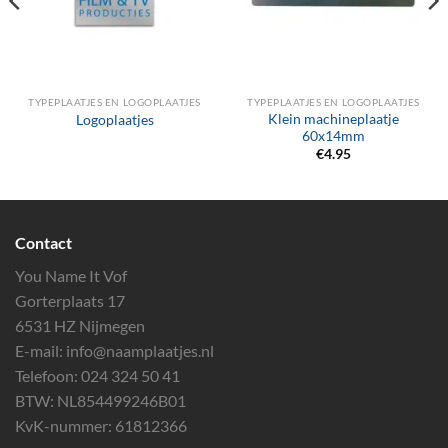
TYPEPLAATJES EN LOGOPLAATJES
TYPEPLAATJES EN LOGOPLAATJES
Klein machineplaatje
Logoplaatjes
60x14mm
€
4.95
Contact
You Name It Vof
Gorterplaats 17
6531 HZ Nijmegen
E-mail:
info@naamplaatjes.nl
Telefoon:
024 324 50 41
BTW: NL854499246B01
KvK-nummer: 61812366