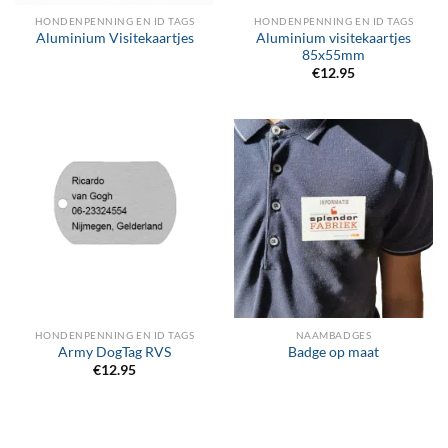
HONDENPENNING EN ID TAGS
HONDENPENNING EN ID TAGS
Aluminium visitekaartjes
Aluminium Visitekaartjes
85x55mm
€
12.95
HONDENPENNING EN ID TAGS
NAAMBADGES
Army DogTag RVS
Badge op maat
€
12.95