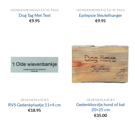
HONDENPENNING EN ID TAGS
HONDENPENNING EN ID TAGS
Dog Tag Met Text
Epilepsie Sleutelhanger
€
9.95
€
9.95
GEDENKPLAATJES
GEDENKPLAATJES
Gedenkbordje hond of kat
RVS Gedenkplaatje 11×4 cm
20×25 cm
€
18.95
€
35.00