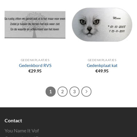
GEDENKPLAATJES
GEDENKPLAATJES
Gedenkbord RVS
Gedenkplaat kat
€
29.95
€
49.95
1
2
3
Contact
You Name It Vof