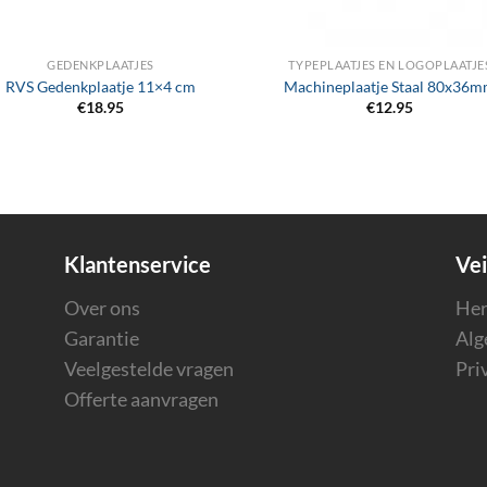
GEDENKPLAATJES
TYPEPLAATJES EN LOGOPLAATJE
RVS Gedenkplaatje 11×4 cm
Machineplaatje Staal 80x36
€
18.95
€
12.95
Klantenservice
Vei
Over ons
Her
Garantie
Alg
Veelgestelde vragen
Pri
Offerte aanvragen