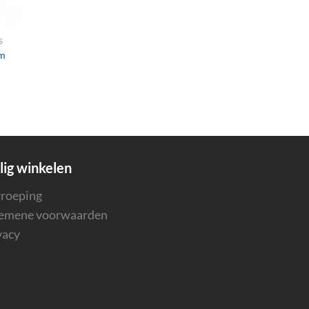
S
mm
lig winkelen
roeping
emene voorwaarden
vacy