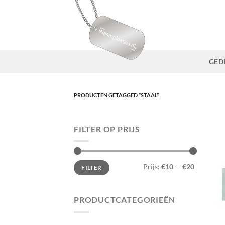
Ga
naar
inhoud
GED
PRODUCTEN GETAGGED “STAAL”
FILTER OP PRIJS
Min.
Max.
Prijs:
€10
—
€20
FILTER
prijs
prijs
PRODUCTCATEGORIEËN