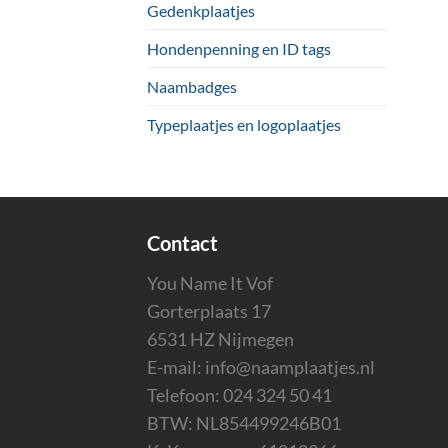
Gedenkplaatjes
Hondenpenning en ID tags
Naambadges
Typeplaatjes en logoplaatjes
Contact
You Name It Vof
Gorterplaats 17
6531 HZ Nijmegen
E-mail:
info@naamplaatjes.nl
Telefoon:
024 324 50 41
BTW: NL854499246B01