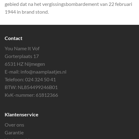
gebied dat na het vergissingsbombardement van 22 februari
1944 in brand stond.
Contact
You Name It Vof
Gorterplaats 17
6531 HZ Nijmegen
E-mail:
info@naamplaatjes.nl
Telefoon:
024 324 50 41
BTW: NL854499246B01
KvK-nummer: 61812366
Klantenservice
Over ons
Garantie