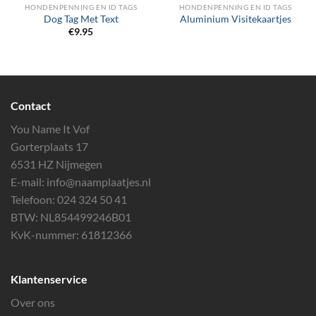
HONDENPENNING EN ID TAGS
HONDENPENNING EN ID TAGS
Dog Tag Met Text
Aluminium Visitekaartjes
€
9.95
Contact
You Name It Vof
Gorterplaats 17
6531 HZ Nijmegen
E-mail:
info@naamplaatjes.nl
Telefoon:
024 324 50 41
BTW: NL854499246B01
KvK-nummer: 61812366
Klantenservice
Over ons