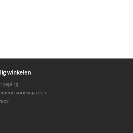
lig winkelen
roeping
emene voorwaarden
vacy