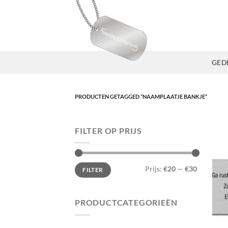
Ga
naar
inhoud
GED
PRODUCTEN GETAGGED “NAAMPLAATJE BANKJE”
FILTER OP PRIJS
Min.
Max.
Prijs:
€20
—
€30
FILTER
prijs
prijs
PRODUCTCATEGORIEËN