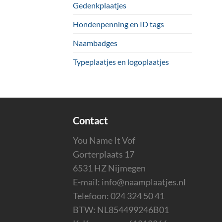
Gedenkplaatjes
Hondenpenning en ID tags
Naambadges
Typeplaatjes en logoplaatjes
Contact
You Name It Vof
Gorterplaats 17
6531 HZ Nijmegen
E-mail:
info@naamplaatjes.nl
Telefoon:
024 324 50 41
BTW: NL854499246B01