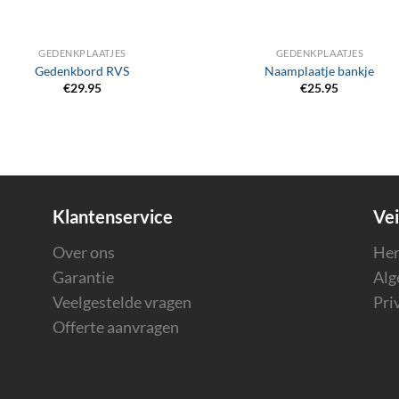
GEDENKPLAATJES
GEDENKPLAATJES
Gedenkbord RVS
Naamplaatje bankje
€
29.95
€
25.95
Klantenservice
Vei
Over ons
Her
Garantie
Alg
Veelgestelde vragen
Pri
Offerte aanvragen