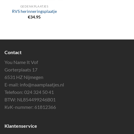
GEDENKPLAATJES
RVS herinneringsplaatje
€
34.95
Contact
You Name It Vof
Gorterplaats 17
6531 HZ Nijmegen
E-mail:
info@naamplaatjes.nl
Telefoon:
024 324 50 41
BTW: NL854499246B01
KvK-nummer: 61812366
Klantenservice