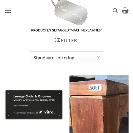
Ga
naar
inhoud
PRODUCTEN GETAGGED “MACHINEPLAATJES”
FILTER