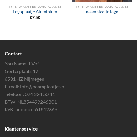
TYPEPLAATJES EN LOGOPLAATJES
TYPEPLAATJES EN LOGOPLAATJES
Logoplaatje Aluminium
naamplaatje logo
€
7.50
Contact
You Name It Vof
Gorterplaats 17
6531 HZ Nijmegen
E-mail:
info@naamplaatjes.nl
Telefoon:
024 324 50 41
BTW: NL854499246B01
KvK-nummer: 61812366
Klantenservice