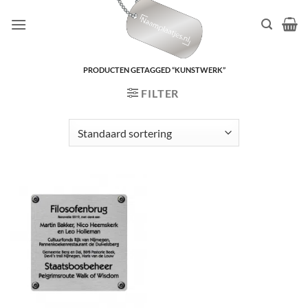
Ga
naar
inhoud
PRODUCTEN GETAGGED “KUNSTWERK”
FILTER