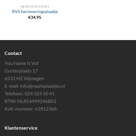
GEDENKPLAATJES
RVS herinneringsplaatje
€
34.95
Contact
You Name It Vof
Gorterplaats 17
6531 HZ Nijmegen
E-mail:
info@naamplaatjes.nl
Telefoon:
024 324 50 41
BTW: NL854499246B01
KvK-nummer: 61812366
Klantenservice