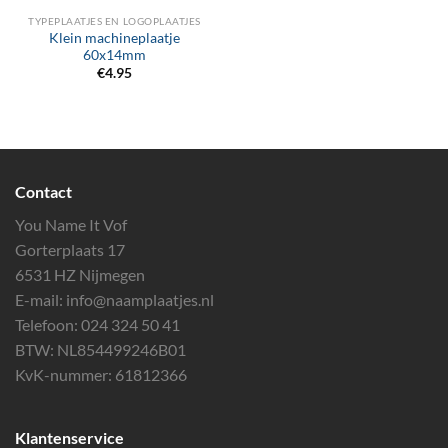
TYPEPLAATJES EN LOGOPLAATJES
Klein machineplaatje
60x14mm
€
4.95
Contact
You Name It Vof
Gorterplaats 17
6531 HZ Nijmegen
E-mail:
info@naamplaatjes.nl
Telefoon:
024 324 50 41
BTW: NL854499246B01
KvK-nummer: 61812366
Klantenservice