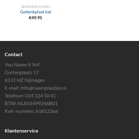
GEDENKPLAATJES
Gedenkplaat kat
€
49.95
Contact
You Name It Vof
Gorterplaats 17
6531 HZ Nijmegen
E-mail:
info@naamplaatjes.nl
Telefoon:
024 324 50 41
BTW: NL854499246B01
KvK-nummer: 61812366
Klantenservice