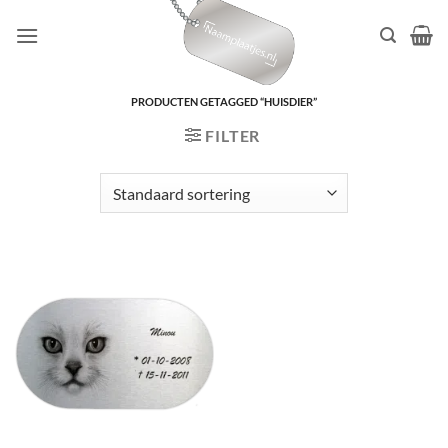
Ga
naar
inhoud
PRODUCTEN GETAGGED “HUISDIER”
FILTER