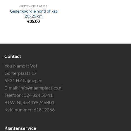
GEDENKPLAATJES
Gedenkbordje hond of kat
20×25 cm
€
35.00
Contact
You Name It Vof
Gorterplaats 17
6531 HZ Nijmegen
E-mail:
info@naamplaatjes.nl
Telefoon:
024 324 50 41
BTW: NL854499246B01
KvK-nummer: 61812366
Klantenservice