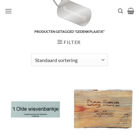
Ga
naar
inhoud
PRODUCTEN GETAGGED “GEDENKPLAATJE”
FILTER