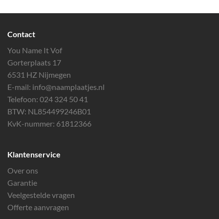
Contact
You Name It Vof
Gorterplaats 17
6531 HZ Nijmegen
E-mail:
info@naamplaatjes.nl
Telefoon:
024 324 50 41
BTW: NL854499246B01
KvK-nummer: 61812366
Klantenservice
Over ons
Garantie
Veelgestelde vragen
Offerte aanvragen