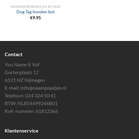
HONDENPENNING EN ID TAGS
Dog Tag honden bot
€
9.95
Contact
You Name It Vof
Gorterplaats 17
6531 HZ Nijmegen
E-mail:
info@naamplaatjes.nl
Telefoon:
024 324 50 41
BTW: NL854499246B01
KvK-nummer: 61812366
Klantenservice