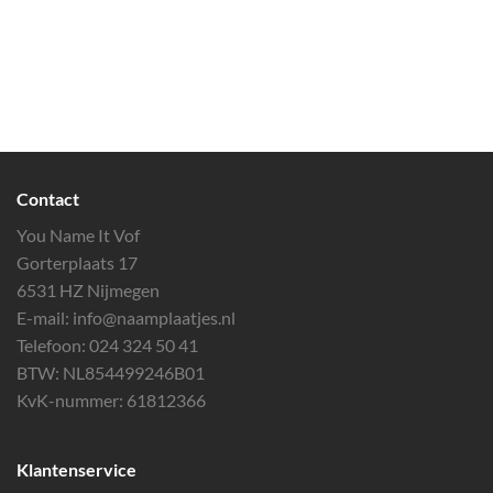
Contact
You Name It Vof
Gorterplaats 17
6531 HZ Nijmegen
E-mail:
info@naamplaatjes.nl
Telefoon:
024 324 50 41
BTW: NL854499246B01
KvK-nummer: 61812366
Klantenservice