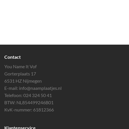
Contact
You Name It Vof
Gorterplaats 17
6531 HZ Nijmegen
E-mail:
info@naamplaatjes.nl
Telefoon:
024 324 50 41
BTW: NL854499246B01
KvK-nummer: 61812366
Klantenservice